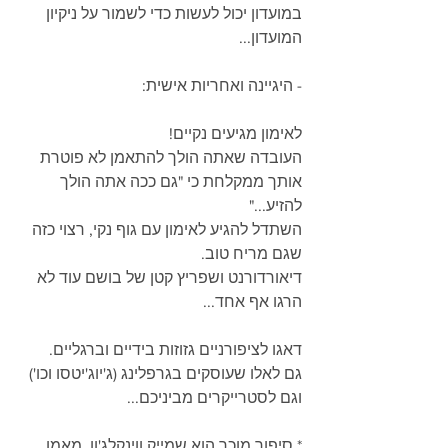
במועדון יכול לעשות כדי לשמור על ניקיון 
המועדון...
- היגיינה ואחריות אישית:
לאימון מגיעים נקיים!
העובדה שאתה הולך להתאמן לא פוטרת 
אותך ממקלחת כי "גם ככה אתה הולך 
להזיע..."
השתדל להגיע לאימון עם גוף נקי, רצוי כזה 
שגם מריח טוב.
דיאורדורנט ושפריץ קטן של בושם עוד לא 
הרגו אף אחד...
דאגו לציפורניים גזוזות בידיים וברגליים.
גם לאלו שעוסקים בגרפלינג (ג'יוג'יטסו וכו') 
וגם לסטרייקרים מביניכם...
* סיפור מוכר הוא שמייק ווינקלג'ון, מאמן 